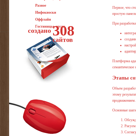
Разное
Первое, что ст
Инфокиоски
простую панель
Оффлайн
При разработке
308
Гостиницы, отели
создано
интегр
сайтов
создани
настрой
адапти
Платформа адап
семантическое 
Этапы со
Объем разработ
этому результа
продвижением.
Основные шаги 
Обсужда
Рисуем 
Соглас