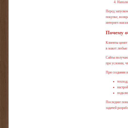
Наполн
Перед запуском
покупке, возвр
интернет-магаз
Почему о
Клиенты ценят 
в макет любые 
Сайты получают
при условии, ч
При создании 
техпод
настрой
подклю
Последнее повы
задачей разраб