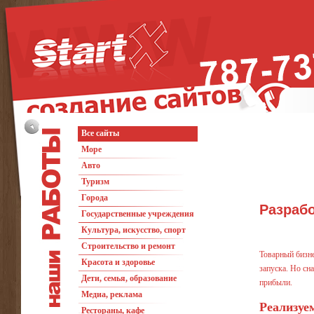
Все сайты
Море
Авто
Туризм
Города
Разрабо
Государственные учреждения
Культура, искусство, спорт
Строительство и ремонт
Товарный бизне
Красота и здоровье
запуска. Но сн
Дети, семья, образование
прибыли.
Медиа, реклама
Реализуе
Рестораны, кафе