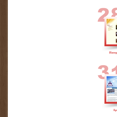
Интер
Ар