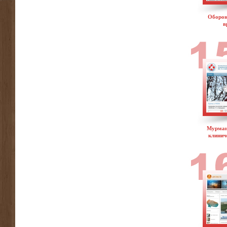
Оборон
в
Мурман
клинич