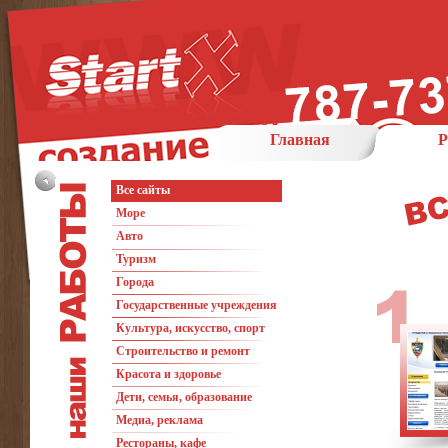
Главная
Р
Все сайты
Море
Авто
Туризм
Города
Государственные учреждения
Культура, искусство, спорт
Строительство и ремонт
Красота и здоровье
Дети, семья, образование
Медиа, реклама
Рестораны, кафе