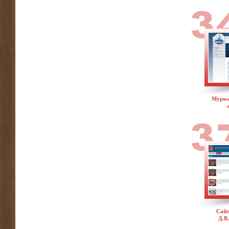
Мурма
Cайт
Д.В