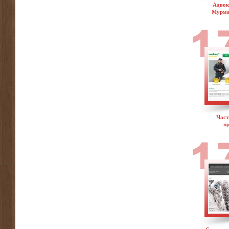
Адвок
Мурма
Част
пр