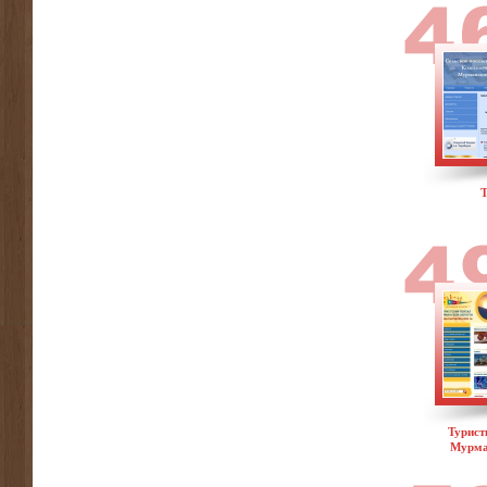
Т
Турист
Мурма