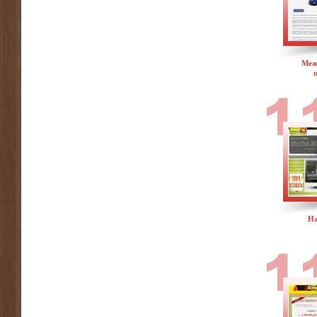
Меж
На