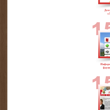
Детс
г
Информ
фаун