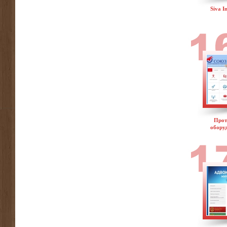
Siva I
Прот
обору