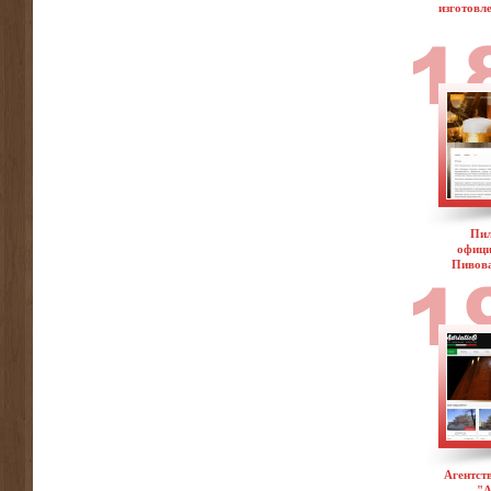
изготовл
Пил
офици
Пивов
Агентст
"А