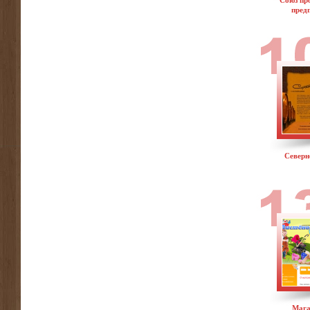
Союз пр
пред
Северн
Мага