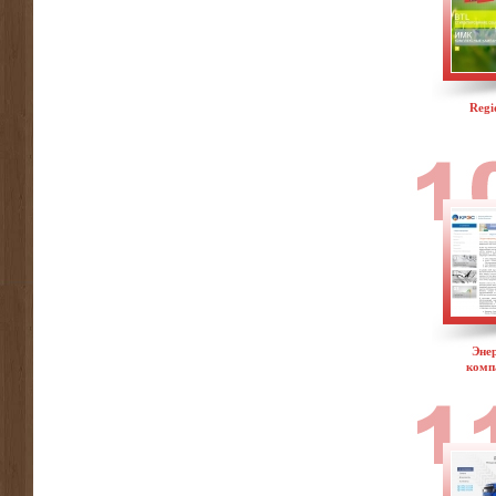
Regi
Эне
комп