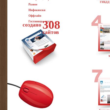
ГИБДД 
Разное
Инфокиоски
Оффлайн
308
Гостиницы, отели
создано
сайтов