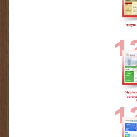
Азбука
Мурман
детск