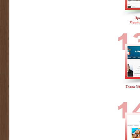
Пра
Мурма
Глава З