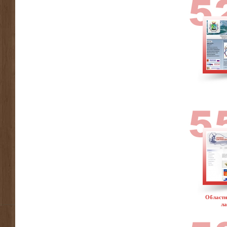
Областн
ла