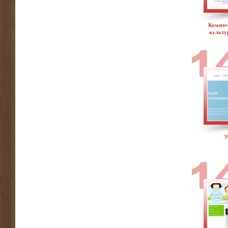
Комите
культу
У