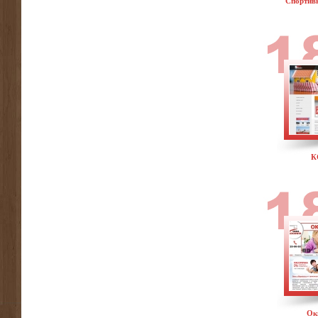
Спортивн
К
Ок