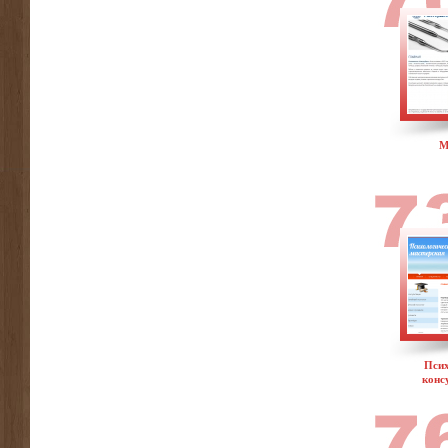
М
Псих
конс