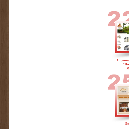
Строите
"Но
М
Ло